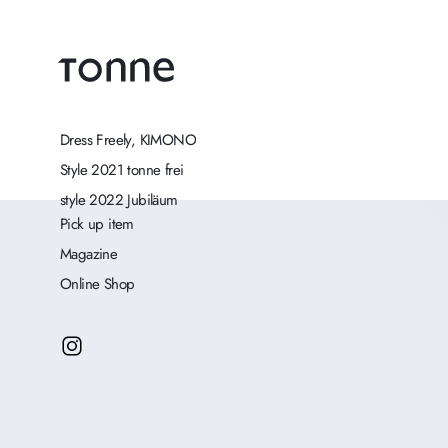
Dress Freely, KIMONO
Style 2021 tonne frei
style 2022 Jubiläum
Pick up item
Magazine
Online Shop