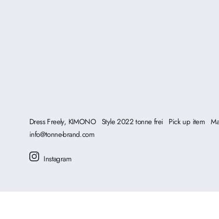
Dress Freely, KIMONO
Style 2022 tonne frei
Pick up item
Ma
info@tonne-brand.com
Instagram